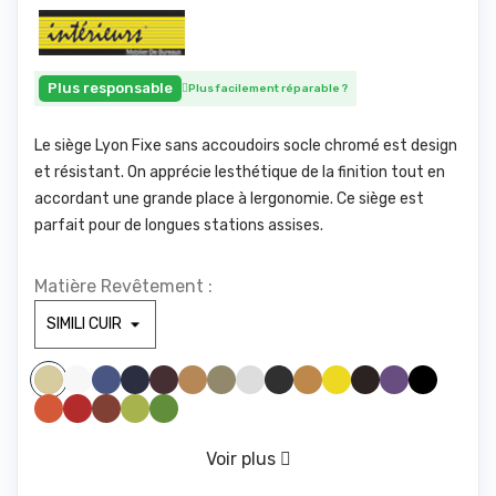
Plus responsable
Plus facilement réparable
?
Le siège Lyon Fixe sans accoudoirs socle chromé est design
et résistant. On apprécie lesthétique de la finition tout en
accordant une grande place à lergonomie. Ce siège est
parfait pour de longues stations assises.
Matière Revêtement :
SIMILI BLANC 100
SIMILI BLEU CLAIR 285
SIMILI BLEU FONCE1211
SIMILI BORDEAUX 1721
SIMILI CAMEL 1846
SIMILI GREGE 1842
SIMILI GRIS CLAIR1940
SIMILI GRIS FONCE 961
SIMILI JAUNE 446
SIMILI JAUNE 475
SIMILI MARRONFONC
SIMILI MAUVE 328
SIMILI NOIR 1000
SIMILI BEIGE 830
SIMILI ORANGE 1794
SIMILI ROUGE 1783
SIMILI ROUILLE 775
SIMILI VERT ANIS 1611
SIMILI VERT FORET 673
VERT D'EAU 416
Voir plus