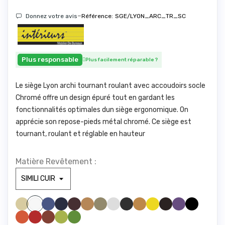
-
Donnez votre avis
Référence:
SGE/LYON_ARC_TR_SC
Plus responsable
Plus facilement réparable
?
Le siège Lyon archi tournant roulant avec accoudoirs socle
Chromé offre un design épuré tout en gardant les
fonctionnalités optimales dun siège ergonomique. On
apprécie son repose-pieds métal chromé. Ce siège est
tournant, roulant et réglable en hauteur
Matière Revêtement :
SIMILI BEIGE 830
SIMILI BLEU CLAIR 285
SIMILI BLEU FONCE1211
SIMILI BORDEAUX 1721
SIMILI CAMEL 1846
SIMILI GREGE 1842
SIMILI GRIS CLAIR1940
SIMILI GRIS FONCE 961
SIMILI JAUNE 446
SIMILI JAUNE 475
SIMILI MARRONFONC
SIMILI MAUVE 328
SIMILI NOIR 1000
SIMILI BLANC 100
SIMILI ORANGE 1794
SIMILI ROUGE 1783
SIMILI ROUILLE 775
SIMILI VERT ANIS 1611
SIMILI VERT FORET 673
VERT D'EAU 416