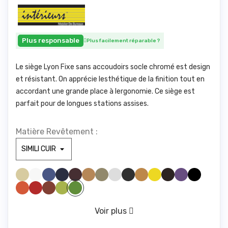
Plus responsable
Plus facilement réparable
?
Le siège Lyon Fixe sans accoudoirs socle chromé est design
et résistant. On apprécie lesthétique de la finition tout en
accordant une grande place à lergonomie. Ce siège est
parfait pour de longues stations assises.
Matière Revêtement :
SIMILI BEIGE 830
SIMILI BLANC 100
SIMILI BLEU CLAIR 285
SIMILI BLEU FONCE1211
SIMILI BORDEAUX 1721
SIMILI CAMEL 1846
SIMILI GREGE 1842
SIMILI GRIS CLAIR1940
SIMILI GRIS FONCE 961
SIMILI JAUNE 446
SIMILI JAUNE 475
SIMILI MARRONFONC
SIMILI MAUVE 328
SIMILI NOIR 1000
SIMILI ORANGE 1794
SIMILI ROUGE 1783
SIMILI ROUILLE 775
SIMILI VERT ANIS 1611
SIMILI VERT FORET 673
VERT D'EAU 416
Voir plus