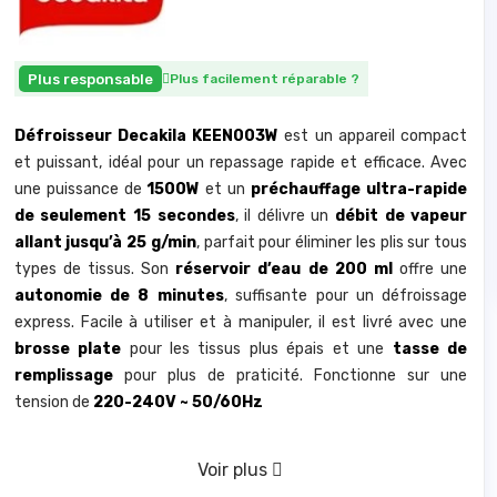
Plus responsable
Plus facilement réparable
?
Défroisseur Decakila KEEN003W
est un appareil compact
et puissant, idéal pour un repassage rapide et efficace. Avec
une puissance de
1500W
et un
préchauffage ultra-rapide
de seulement 15 secondes
, il délivre un
débit de vapeur
allant jusqu’à 25 g/min
, parfait pour éliminer les plis sur tous
types de tissus. Son
réservoir d’eau de 200 ml
offre une
autonomie de 8 minutes
, suffisante pour un défroissage
express. Facile à utiliser et à manipuler, il est livré avec une
brosse plate
pour les tissus plus épais et une
tasse de
remplissage
pour plus de praticité. Fonctionne sur une
tension de
220-240V ~ 50/60Hz
Voir plus