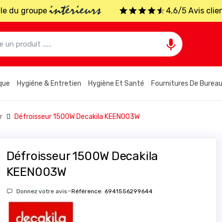
intérieurs
iale du groupe
4,6/5 Avis clie

que
Hygiéne & Entretien
Hygiène Et Santé
Fournitures De Burea
ur
Défroisseur 1500W Decakila KEEN003W
Défroisseur 1500W Decakila
KEEN003W
-
Donnez votre avis
Référence:
6941556299644