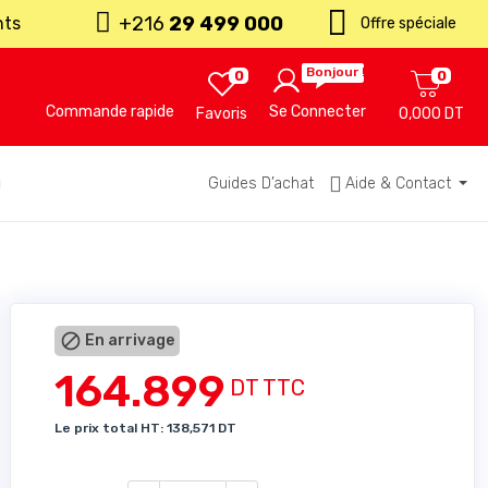
+216
29 499 000
nts
Offre spéciale
Bonjour !
0
0
Commande rapide
Se Connecter
Favoris
0,000 DT
u
Guides D’achat
Aide & Contact

En arrivage
164.899
DT TTC
Le prix total HT: 138,571 DT