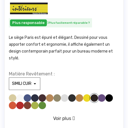
Plus responsable
Plus facilement réparable
?
Le siège Paris est épuré et élégant. Dessiné pour vous
apporter confort et ergonomie, il affiche également un
design contemporain parfait pour un bureau moderne et
stylé.
Matière Revêtement :
SIMILI BEIGE 830
SIMILI BLANC 100
SIMILI BLEU CLAIR 285
SIMILI BLEU FONCE1211
SIMILI BORDEAUX 1721
SIMILI CAMEL 1846
SIMILI GREGE 1842
SIMILI GRIS CLAIR1940
SIMILI GRIS FONCE 961
SIMILI JAUNE 446
SIMILI JAUNE 475
SIMILI MAUVE 328
SIMILI NOIR 1000
SIMILI MARRONFONC
SIMILI ORANGE 1794
SIMILI ROUGE 1783
SIMILI ROUILLE 775
SIMILI VERT ANIS 1611
SIMILI VERT FORET 673
VERT D'EAU 416
Voir plus