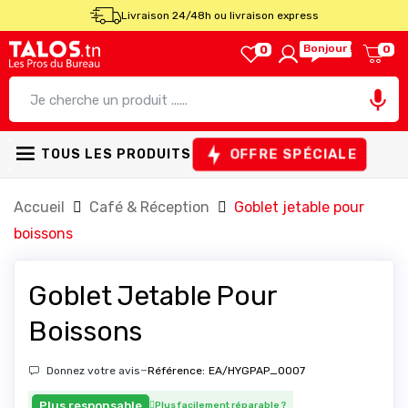
Livraison 24/48h ou livraison express
Bonjour !
0
0

OFFRE SPÉCIALE
TOUS LES PRODUITS
Accueil
Café & Réception
Goblet jetable pour
boissons
Goblet Jetable Pour
Boissons
-
Donnez votre avis
Référence:
EA/HYGPAP_0007
Plus responsable
Plus facilement réparable
?