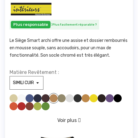
Plus responsable
Plus facilement réparable
?
Le Siège Smart archi offre une assise et dossier rembourrés
en mousse souple, sans accoudoirs, pour un max de
fonctionnalité. Son socle chromé est très élégant.
Matière Revêtement :
SIMILI BEIGE 830
SIMILI BLANC 100
SIMILI BLEU CLAIR 285
SIMILI BLEU FONCE1211
SIMILI BORDEAUX 1721
SIMILI GREGE 1842
SIMILI GRIS CLAIR1940
SIMILI GRIS FONCE 961
SIMILI JAUNE 446
SIMILI JAUNE 475
SIMILI MARRONFONC
SIMILI MAUVE 328
SIMILI NOIR 1000
SIMILI CAMEL 1846
SIMILI ORANGE 1794
SIMILI ROUGE 1783
SIMILI ROUILLE 775
SIMILI VERT ANIS 1611
SIMILI VERT FORET 673
VERT D'EAU 416
Voir plus