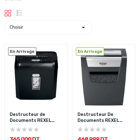

Choisir
En Arrivage
En Arrivage
Destructeur de
Destructeur De
Documents REXEL
Documents REXEL
ProMax QS RPS...
Momentum...
365,000 DT
468,999 DT