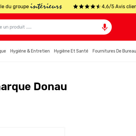
intérieurs
iale du groupe
4,6/5 Avis clie

que
Hygiéne & Entretien
Hygiène Et Santé
Fournitures De Burea
 marque Donau