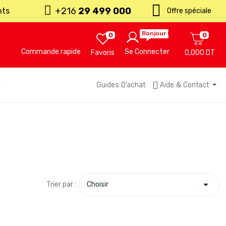
+216
29 499 000
nts
Offre spéciale
Bonjour !
0
0
Commande rapide
Se Connecter
Favoris
0,000 DT
u
Guides D’achat
Aide & Contact

Trier par :
Choisir