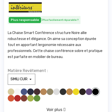
Plus responsable
Plus facilement réparable
?
La Chaise Smart Conférence structure Noire allie
robustesse et élégance. On aime sa conception épurée
tout en apportant lergonomie nécessaire aux
professionnels. Cette chaise conférence sobre et pratique
est parfaite en mobilier de bureau.
Matière Revêtement :
SIMILI BEIGE 830
SIMILI BLANC 100
SIMILI BLEU CLAIR 285
SIMILI BLEU FONCE1211
SIMILI BORDEAUX 1721
SIMILI CAMEL 1846
SIMILI GREGE 1842
SIMILI GRIS CLAIR1940
SIMILI GRIS FONCE 961
SIMILI JAUNE 446
SIMILI JAUNE 475
SIMILI MARRONFONC
SIMILI MAUVE 328
SIMILI NOIR 1000
SIMILI ORANGE 1794
SIMILI ROUGE 1783
SIMILI ROUILLE 775
SIMILI VERT ANIS 1611
SIMILI VERT FORET 673
VERT D'EAU 416
Voir plus