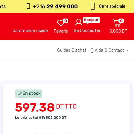
+216
29 499 000
nts
Offre spéciale
Bonjour !
0
0
Commande rapide
Se Connecter
Favoris
0,000 DT
u
Guides D’achat
Aide & Contact

En stock
597.38
DT TTC
Le prix total HT: 502,000 DT