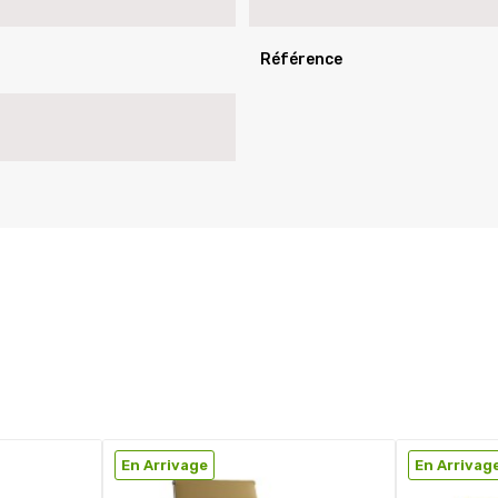
Référence
En Arrivage
En Arrivag