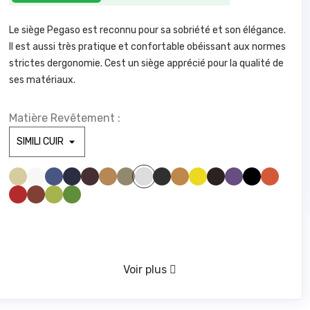
Le siège Pegaso est reconnu pour sa sobriété et son élégance.
Il est aussi très pratique et confortable obéissant aux normes
strictes dergonomie. Cest un siège apprécié pour la qualité de
ses matériaux.
Matière Revêtement :
SIMILI BEIGE 830
SIMILI BLANC 100
SIMILI BLEU CLAIR 285
SIMILI BLEU FONCE1211
SIMILI BORDEAUX 1721
SIMILI CAMEL 1846
SIMILI GREGE 1842
SIMILI GRIS FONCE 961
SIMILI JAUNE 446
SIMILI JAUNE 475
SIMILI MARRONFONCE59
SIMILI MAUVE 328
SIMILI NOIR 1000
SIMILI ORANGE 1794
SIMILI GRIS CLAIR1940
SIMILI ROUGE 1783
SIMILI ROUILLE 775
SIMILI VERT ANIS 1611
SIMILI VERT FORET 673
VERT D'EAU 416
Voir plus