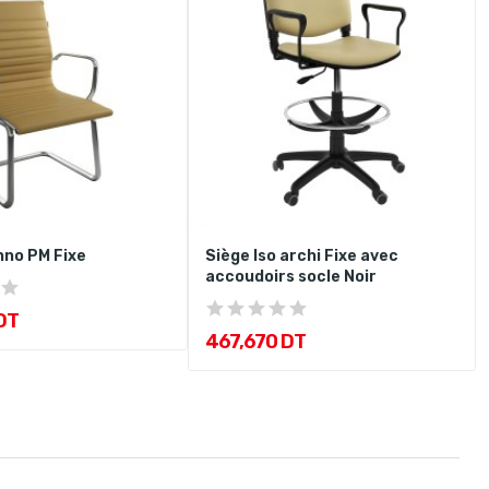
hno PM Fixe
Siège Iso archi Fixe avec
accoudoirs socle Noir
DT
467,670 DT