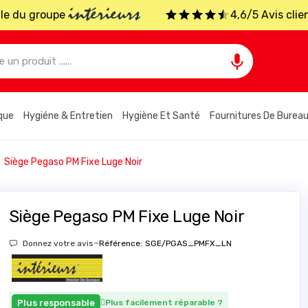
intérieurs
iale du groupe
4,6/5 Avis clie

que
Hygiéne & Entretien
Hygiène Et Santé
Fournitures De Burea
Siège Pegaso PM Fixe Luge Noir
Siège Pegaso PM Fixe Luge Noir
-
Donnez votre avis
Référence:
SGE/PGAS_PMFX_LN
Plus responsable
Plus facilement réparable
?