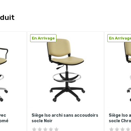
duit
En Arrivage
En Arrivag
vec
Siège Iso archi sans accoudoirs
Siège Iso 
romé
socle Noir
socle Chr