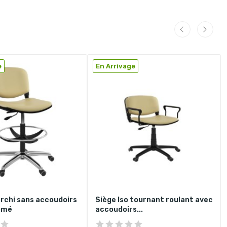
e
En Arrivage
archi sans accoudoirs
Siège Iso tournant roulant avec
omé
accoudoirs...