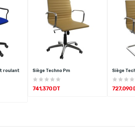
t roulant
Siège Techno Pm
Siège Tec
741,370 DT
727,090 