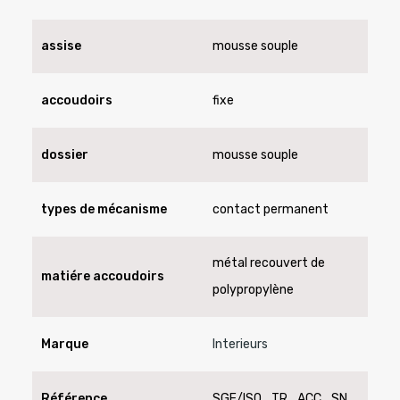
assise
mousse souple
accoudoirs
fixe
dossier
mousse souple
types de mécanisme
contact permanent
métal recouvert de
matiére accoudoirs
polypropylène
Marque
Interieurs
Référence
SGE/ISO_TR_ACC_SN