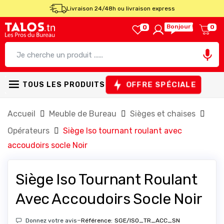
Livraison 24/48h ou livraison express
Bonjour !
0
0

OFFRE SPÉCIALE
TOUS LES PRODUITS
Accueil
Meuble de Bureau
Sièges et chaises
Opérateurs
Siège Iso tournant roulant avec
accoudoirs socle Noir
Siège Iso Tournant Roulant
Avec Accoudoirs Socle Noir
-
Donnez votre avis
Référence:
SGE/ISO_TR_ACC_SN