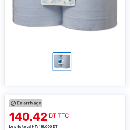

En arrivage
140.42
DT TTC
Le prix total HT: 118,000 DT