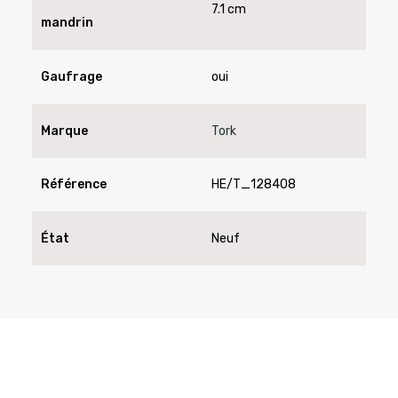
7.1 cm
mandrin
Gaufrage
oui
Marque
Tork
Référence
HE/T_128408
État
Neuf