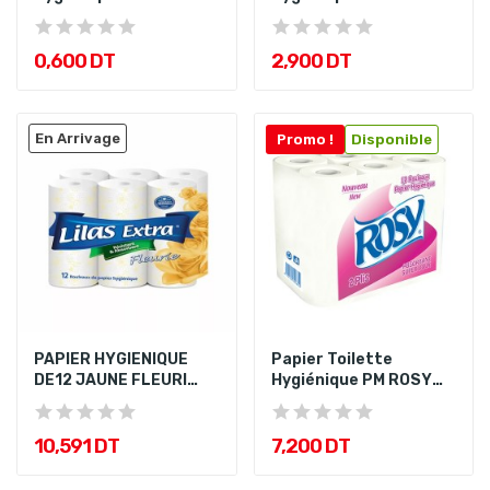
PQT4 Lilas
0,600 DT
2,900 DT
En Arrivage
Promo !
Disponible
PAPIER HYGIENIQUE
Papier Toilette
DE12 JAUNE FLEURI
Hygiénique PM ROSY
LILAS
Kotis PQT12
10,591 DT
7,200 DT