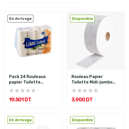
En Arrivage
Disponible
Pack 24 Rouleaux
Rouleau Papier
papier Toilette
Toilette Midi-jumbo
Fleuries Lilas
300Gr Dorsh
19,501 DT
3,900 DT
En Arrivage
Disponible