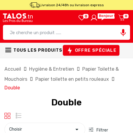
Livraison 24/48h ou livraison express
Bonjour !
0
0

OFFRE SPÉCIALE
TOUS LES PRODUITS
Accueil
Hygiène & Entretien
Papier Toilette &
Mouchoirs
Papier toilette en petits rouleaux
Double
Double

Choisir
Filtrer