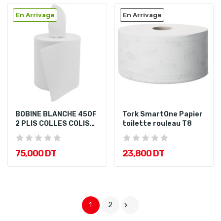
En Arrivage
En Arrivage
BOBINE BLANCHE 450F
Tork SmartOne Papier
2 PLIS COLLES COLIS
toilette rouleau T8
DE 6
75,000 DT
23,800 DT
1
2
