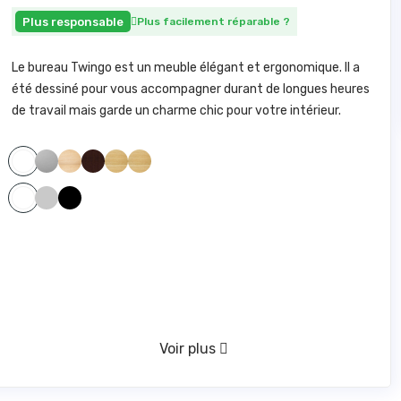
Plus responsable
Plus facilement réparable
?
Le bureau Twingo est un meuble élégant et ergonomique. Il a
été dessiné pour vous accompagner durant de longues heures
de travail mais garde un charme chic pour votre intérieur.
GRIS 153
HETRE 346
WENGE 409
CHENE 431
CHENE FRANCAIS 903
BLANC 100
GRIS
NOIR
BLANC
Voir plus