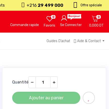
+216
29 499 000
nts
Offre spéciale
Bonjour !
0
0
Commande rapide
Se Connecter
Favoris
0,000 DT
u
Guides D’achat
Aide & Contact
Quantité
Ajouter au panier