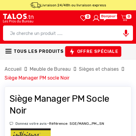
Livraison 24/48h ou livraison express
Bonjour !
0
0

OFFRE SPÉCIALE
TOUS LES PRODUITS
Accueil
Meuble de Bureau
Sièges et chaises
Siège Manager PM socle Noir
Siège Manager PM Socle
Noir
-
Donnez votre avis
Référence:
SGE/MANG_PM_SN