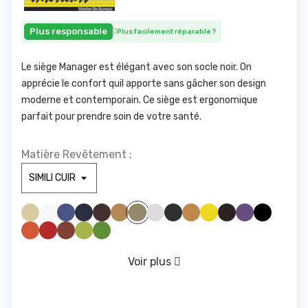
Plus responsable
Plus facilement réparable
?
Le siège Manager est élégant avec son socle noir. On
apprécie le confort quil apporte sans gâcher son design
moderne et contemporain. Ce siège est ergonomique
parfait pour prendre soin de votre santé.
Matière Revêtement :
SIMILI BEIGE 830
SIMILI BLANC 100
SIMILI BLEU CLAIR 285
SIMILI BLEU FONCE1211
SIMILI BORDEAUX 1721
SIMILI CAMEL 1846
SIMILI GRIS CLAIR1940
SIMILI GRIS FONCE 961
SIMILI JAUNE 446
SIMILI JAUNE 475
SIMILI MARRONFONC
SIMILI MAUVE 328
SIMILI NOIR 1000
SIMILI GREGE 1842
SIMILI ORANGE 1794
SIMILI ROUGE 1783
SIMILI ROUILLE 775
SIMILI VERT ANIS 1611
SIMILI VERT FORET 673
VERT D'EAU 416
Voir plus