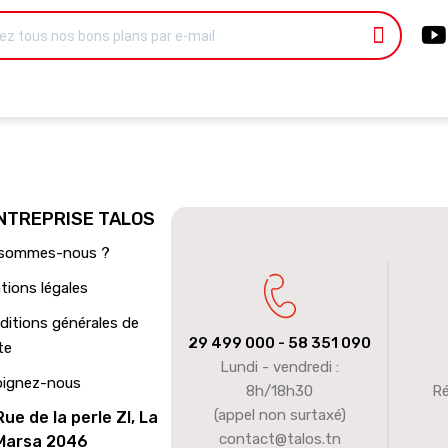
ENTREPRISE TALOS
 sommes-nous ?
tions légales
ditions générales de
29 499 000
- 58 351 090
te
Lundi - vendredi :
oignez-nous
8h/18h30
Ré
(appel non surtaxé)
Rue de la perle ZI, La
contact@talos.tn
Marsa 2046