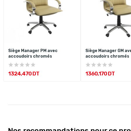
Siège Manager PM avec
Siège Manager GM av
accoudoirs chromés
accoudoirs chromés
1 324,470 DT
1 360,170 DT
Nos recommandations pour ce pro