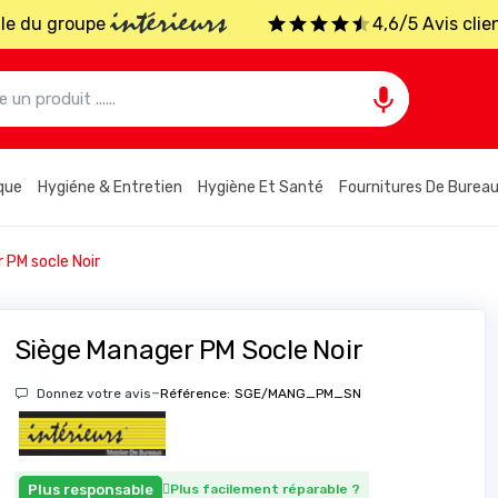
intérieurs
iale du groupe
4,6/5 Avis clie

que
Hygiéne & Entretien
Hygiène Et Santé
Fournitures De Burea
 PM socle Noir
Siège Manager PM Socle Noir
-
Donnez votre avis
Référence:
SGE/MANG_PM_SN
Plus responsable
Plus facilement réparable
?