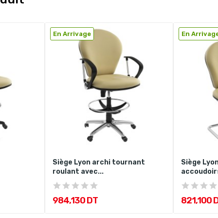
En Arrivage
En Arrivag
Siège Lyon archi tournant
Siège Lyon
r
roulant avec...
accoudoir
984,130 DT
821,100 