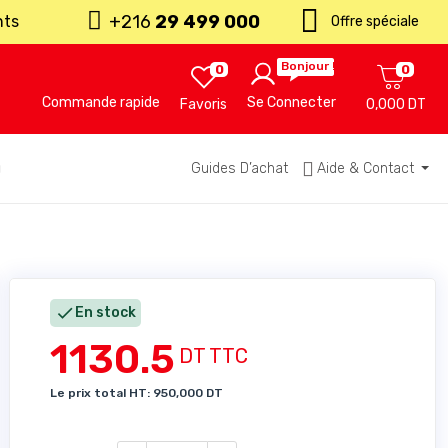
+216
29 499 000
nts
Offre spéciale
Bonjour !
0
0
Commande rapide
Se Connecter
Favoris
0,000 DT
u
Guides D’achat
Aide & Contact

En stock
1130.5
DT TTC
Le prix total HT: 950,000 DT