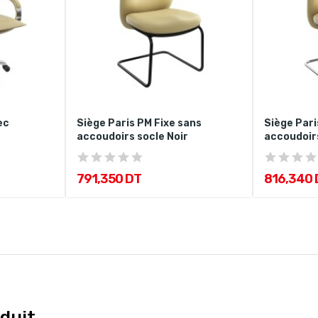
ec
Siège Paris PM Fixe sans
Siège Pari
accoudoirs socle Noir
accoudoir
791,350 DT
816,340 
duit