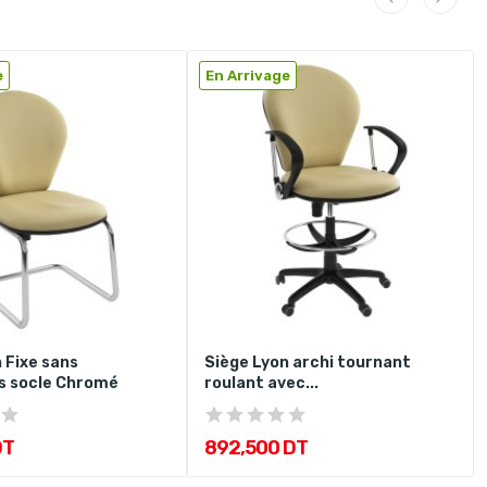
e
En Arrivage
 Fixe sans
Siège Lyon archi tournant
s socle Chromé
roulant avec...
DT
892,500 DT