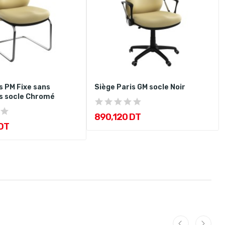
s PM Fixe sans
Siège Paris GM socle Noir
s socle Chromé
890,120 DT
DT