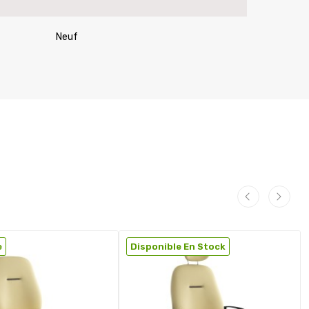
Neuf
e
Disponible En Stock