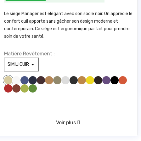
Le siège Manager est élégant avec son socle noir. On apprécie le
confort quil apporte sans gâcher son design moderne et
contemporain. Ce siège est ergonomique parfait pour prendre
soin de votre santé.
Matière Revêtement :
SIMILI BLANC 100
SIMILI BLEU CLAIR 285
SIMILI BLEU FONCE1211
SIMILI BORDEAUX 1721
SIMILI CAMEL 1846
SIMILI GREGE 1842
SIMILI GRIS CLAIR1940
SIMILI GRIS FONCE 961
SIMILI JAUNE 446
SIMILI JAUNE 475
SIMILI MARRONFONCE59
SIMILI MAUVE 328
SIMILI NOIR 1000
SIMILI ORANGE 1794
SIMILI BEIGE 830
SIMILI ROUGE 1783
SIMILI ROUILLE 775
SIMILI VERT ANIS 1611
SIMILI VERT FORET 673
VERT D'EAU 416
Voir plus