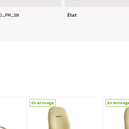
NG_PM_SN
État
En Arrivage
En Arrivag