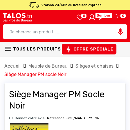
Livraison 24/48h ou livraison express
Bonjour !
0
0

OFFRE SPÉCIALE
TOUS LES PRODUITS
Accueil
Meuble de Bureau
Sièges et chaises
Siège Manager PM socle Noir
Siège Manager PM Socle
Noir
-
Donnez votre avis
Référence:
SGE/MANG_PM_SN