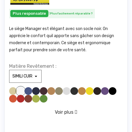
Plus responsable
Plus facilement réparable
?
Le siège Manager est élégant avec son socle noir. On
apprécie le confort quil apporte sans gâcher son design
moderne et contemporain. Ce siège est ergonomique
parfait pour prendre soin de votre santé.
Matière Revêtement :
SIMILI BEIGE 830
SIMILI BLEU CLAIR 285
SIMILI BLEU FONCE1211
SIMILI BORDEAUX 1721
SIMILI CAMEL 1846
SIMILI GREGE 1842
SIMILI GRIS CLAIR1940
SIMILI GRIS FONCE 961
SIMILI JAUNE 446
SIMILI JAUNE 475
SIMILI MARRONFONC
SIMILI MAUVE 328
SIMILI NOIR 1000
SIMILI BLANC 100
SIMILI ORANGE 1794
SIMILI ROUGE 1783
SIMILI ROUILLE 775
SIMILI VERT ANIS 1611
SIMILI VERT FORET 673
VERT D'EAU 416
Voir plus