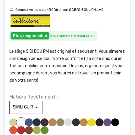
-
Donnez votre avis
Référence:
SGE/SIBOU_PM_AC
Plus responsable
Plus facilement réparable
?
Le siège SIDI BOU PM est original et séduisant. Vous aimerez
son design pensé pour votre confort et sa note chic qui en
fait un mobilier contemporain. De plus, ergonomique, il vous
accompagne durant vos heures de travail en prenant soin
de votre santé
Matière Revêtement :
SIMILI BEIGE 830
SIMILI BLEU CLAIR 285
SIMILI BLEU FONCE1211
SIMILI BORDEAUX 1721
SIMILI CAMEL 1846
SIMILI GREGE 1842
SIMILI GRIS CLAIR1940
SIMILI GRIS FONCE 961
SIMILI JAUNE 446
SIMILI JAUNE 475
SIMILI MARRONFONC
SIMILI MAUVE 328
SIMILI NOIR 1000
SIMILI BLANC 100
SIMILI ORANGE 1794
SIMILI ROUGE 1783
SIMILI ROUILLE 775
SIMILI VERT ANIS 1611
SIMILI VERT FORET 673
SIMILI BLEU CIEL 1212
SIMILI BLEU 1214
VERT D'EAU 416