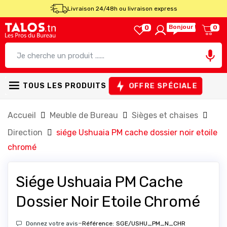
Livraison 24/48h ou livraison express
Bonjour !
0
0

OFFRE SPÉCIALE
TOUS LES PRODUITS
Accueil
Meuble de Bureau
Sièges et chaises
Direction
siége Ushuaia PM cache dossier noir etoile
chromé
Siége Ushuaia PM Cache
Dossier Noir Etoile Chromé
-
Donnez votre avis
Référence:
SGE/USHU_PM_N_CHR