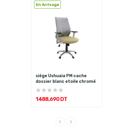
En Arrivage
siége Ushuaia PM cache
dossier blanc etoile chromé
1 488,690 DT