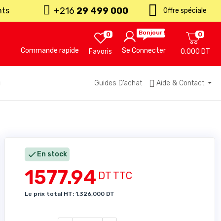
+216
29 499 000
nts
Offre spéciale
Bonjour !
0
0
Commande rapide
Se Connecter
Favoris
0,000 DT
u
Guides D’achat
Aide & Contact

En stock
1577.94
DT TTC
Le prix total HT: 1.326,000 DT