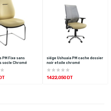
s PM Fixe sans
siége Ushuaia PM cache dossier
s socle Chromé
noir etoile chromé
DT
1 422,050 DT