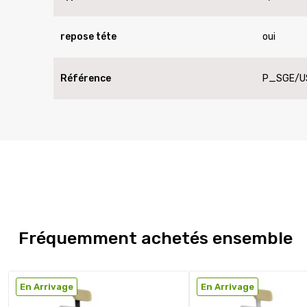
repose téte
oui
Référence
P_SGE/U
Fréquemment achetés ensemble
En Arrivage
En Arrivage