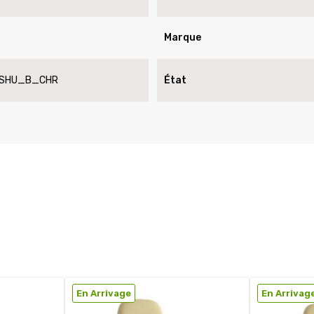
Marque
SHU_B_CHR
État
En Arrivage
En Arrivag