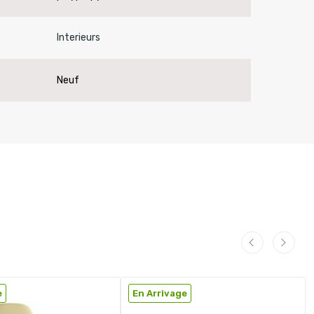
Interieurs
Neuf
e
En Arrivage