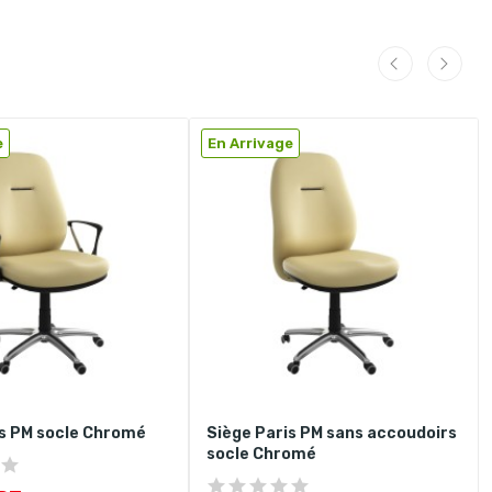
e
En Arrivage
is PM socle Chromé
Siège Paris PM sans accoudoirs
socle Chromé