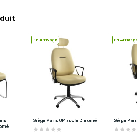
duit
En Arrivage
En Arrivag
ans
Siège Paris GM socle Chromé
Siège Par
romé