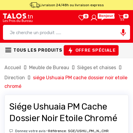
Livraison 24/48h ou livraison express
Bonjour !
0
0

OFFRE SPÉCIALE
TOUS LES PRODUITS
Accueil
Meuble de Bureau
Sièges et chaises
Direction
siége Ushuaia PM cache dossier noir etoile
chromé
Siége Ushuaia PM Cache
Dossier Noir Etoile Chromé
-
Donnez votre avis
Référence:
SGE/USHU_PM_N_CHR