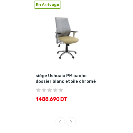
En Arrivage
siége Ushuaia PM cache
dossier blanc etoile chromé
1 488,690 DT