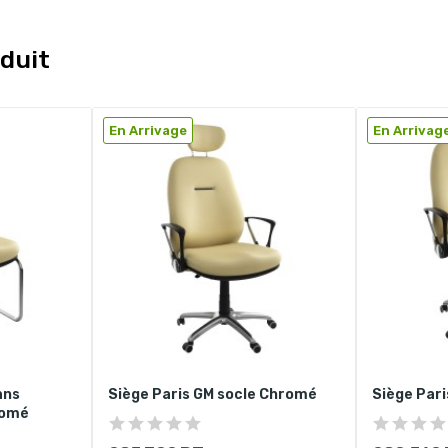
duit
En Arrivage
En Arrivag
ans
Siège Paris GM socle Chromé
Siège Par
romé