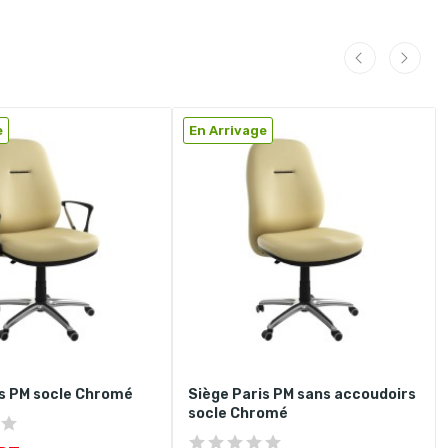
e
En Arrivage
is PM socle Chromé
Siège Paris PM sans accoudoirs
socle Chromé