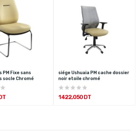
s PM Fixe sans
siége Ushuaia PM cache dossier
s socle Chromé
noir etoile chromé
DT
1 422,050 DT