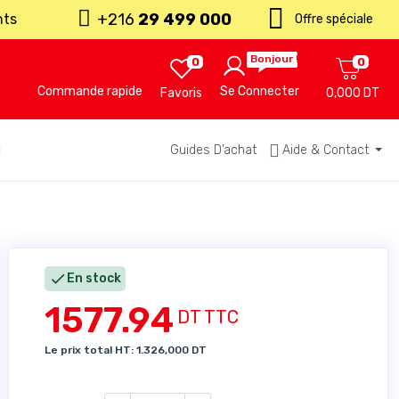
+216
29 499 000
nts
Offre spéciale
Bonjour !
0
0
Commande rapide
Se Connecter
Favoris
0,000 DT
u
Guides D’achat
Aide & Contact

En stock
1577.94
DT TTC
Le prix total HT: 1.326,000 DT