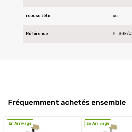
repose téte
oui
Référence
P_SGE/U
Fréquemment achetés ensemble
En Arrivage
En Arrivage