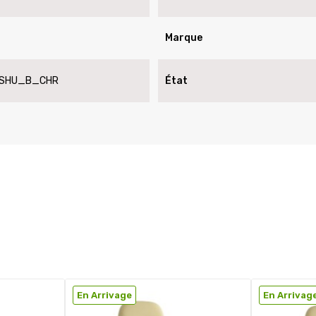
Marque
SHU_B_CHR
État
En Arrivage
En Arrivag