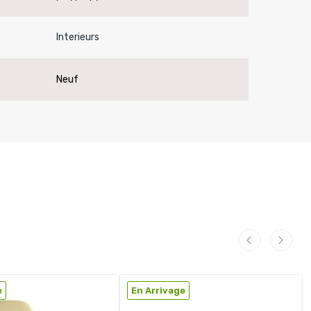
Interieurs
Neuf
e
En Arrivage