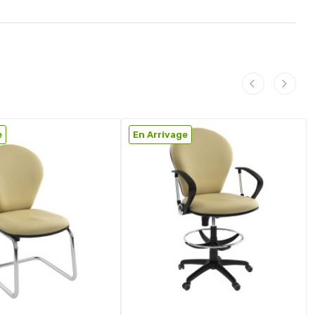
e
En Arrivage