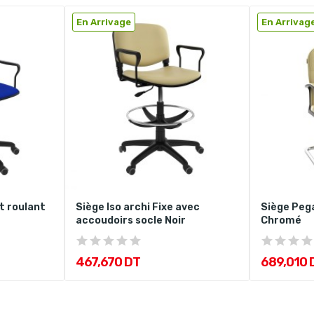
En Arrivage
En Arrivag
t roulant
Siège Iso archi Fixe avec
Siège Peg
accoudoirs socle Noir
Chromé
467,670 DT
689,010 