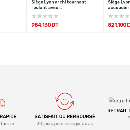
Siège Lyon archi tournant
Siège Lyon
r
roulant avec...
accoudoir
984,130 DT
821,100 
RETRAIT
 RAPIDE
SATISFAIT OU REMBOURSÉ
G
Tunisie
30 jours pour changer d’avis