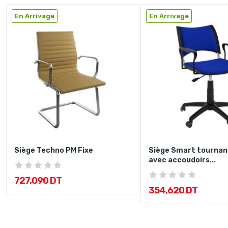
En Arrivage
En Arrivage
Siège Techno PM Fixe
Siège Smart tournan
avec accoudoirs...
727,090 DT
354,620 DT