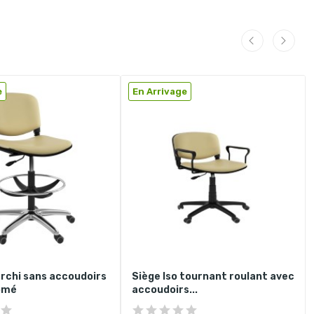
e
En Arrivage
archi sans accoudoirs
Siège Iso tournant roulant avec
omé
accoudoirs...