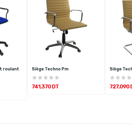
t roulant
Siège Techno Pm
Siège Tec
741,370 DT
727,090 