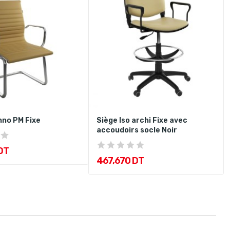
hno PM Fixe
Siège Iso archi Fixe avec
accoudoirs socle Noir
DT
467,670 DT