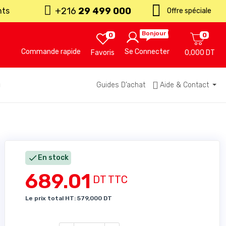
+216
29 499 000
nts
Offre spéciale
Bonjour !
0
0
Commande rapide
Se Connecter
Favoris
0,000 DT
u
Guides D’achat
Aide & Contact

En stock
689.01
DT TTC
Le prix total HT: 579,000 DT