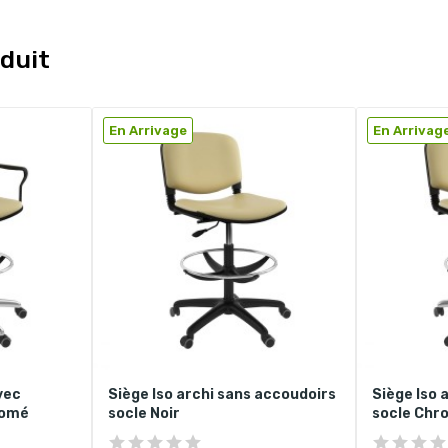
duit
En Arrivage
En Arrivag
vec
Siège Iso archi sans accoudoirs
Siège Iso 
romé
socle Noir
socle Chr