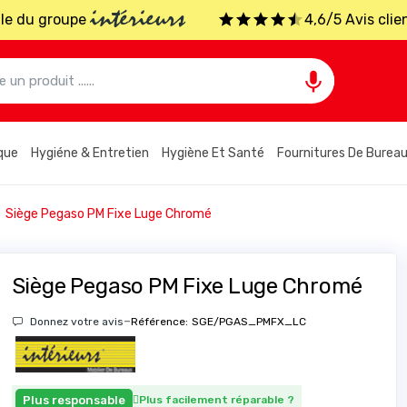
intérieurs
iale du groupe
4,6/5 Avis clie

que
Hygiéne & Entretien
Hygiène Et Santé
Fournitures De Burea
Siège Pegaso PM Fixe Luge Chromé
Siège Pegaso PM Fixe Luge Chromé
-
Donnez votre avis
Référence:
SGE/PGAS_PMFX_LC
Plus responsable
Plus facilement réparable
?