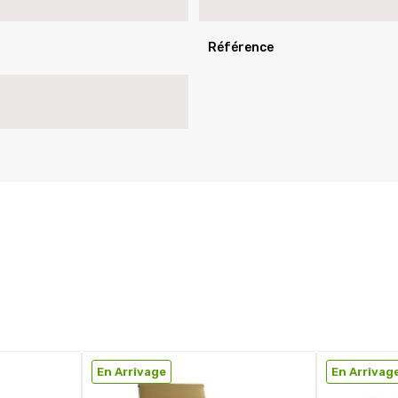
Référence
En Arrivage
En Arrivag