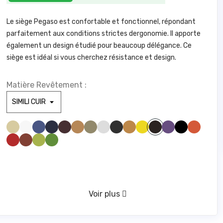
Le siège Pegaso est confortable et fonctionnel, répondant
parfaitement aux conditions strictes dergonomie. Il apporte
également un design étudié pour beaucoup délégance. Ce
siège est idéal si vous cherchez résistance et design.
Matière Revêtement :
SIMILI BEIGE 830
SIMILI BLANC 100
SIMILI BLEU CLAIR 285
SIMILI BLEU FONCE1211
SIMILI BORDEAUX 1721
SIMILI CAMEL 1846
SIMILI GREGE 1842
SIMILI GRIS CLAIR1940
SIMILI GRIS FONCE 961
SIMILI JAUNE 446
SIMILI JAUNE 475
SIMILI MAUVE 328
SIMILI NOIR 1000
SIMILI ORANGE 1794
SIMILI MARRONFONCE596
SIMILI ROUGE 1783
SIMILI ROUILLE 775
SIMILI VERT ANIS 1611
SIMILI VERT FORET 673
VERT D'EAU 416
Voir plus