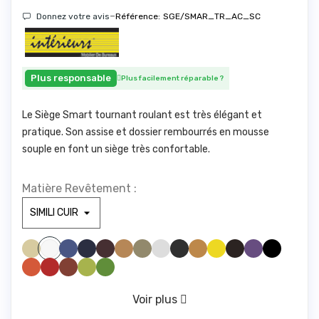
-
Donnez votre avis
Référence:
SGE/SMAR_TR_AC_SC
Plus responsable
Plus facilement réparable
?
Le Siège Smart tournant roulant est très élégant et
pratique. Son assise et dossier rembourrés en mousse
souple en font un siège très confortable.
Matière Revêtement :
SIMILI BEIGE 830
SIMILI BLEU CLAIR 285
SIMILI BLEU FONCE1211
SIMILI BORDEAUX 1721
SIMILI CAMEL 1846
SIMILI GREGE 1842
SIMILI GRIS CLAIR1940
SIMILI GRIS FONCE 961
SIMILI JAUNE 446
SIMILI JAUNE 475
SIMILI MARRONFONC
SIMILI MAUVE 328
SIMILI NOIR 1000
SIMILI BLANC 100
SIMILI ORANGE 1794
SIMILI ROUGE 1783
SIMILI ROUILLE 775
SIMILI VERT ANIS 1611
SIMILI VERT FORET 673
VERT D'EAU 416
Voir plus