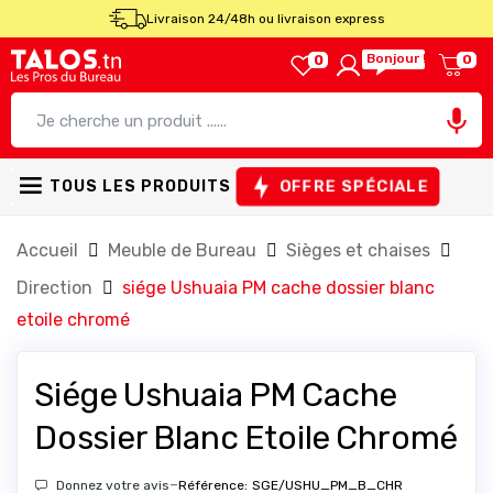
Livraison 24/48h ou livraison express
Bonjour !
0
0

OFFRE SPÉCIALE
TOUS LES PRODUITS
Accueil
Meuble de Bureau
Sièges et chaises
Direction
siége Ushuaia PM cache dossier blanc
etoile chromé
Siége Ushuaia PM Cache
Dossier Blanc Etoile Chromé
-
Donnez votre avis
Référence:
SGE/USHU_PM_B_CHR