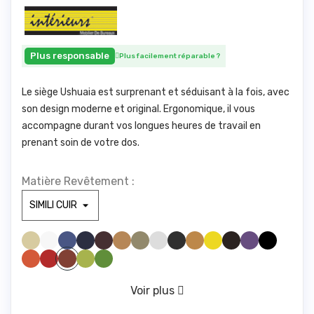
Plus responsable
Plus facilement réparable
?
Le siège Ushuaia est surprenant et séduisant à la fois, avec
son design moderne et original. Ergonomique, il vous
accompagne durant vos longues heures de travail en
prenant soin de votre dos.
Matière Revêtement :
SIMILI BEIGE 830
SIMILI BLANC 100
SIMILI BLEU CLAIR 285
SIMILI BLEU FONCE1211
SIMILI BORDEAUX 1721
SIMILI CAMEL 1846
SIMILI GREGE 1842
SIMILI GRIS CLAIR1940
SIMILI GRIS FONCE 961
SIMILI JAUNE 446
SIMILI JAUNE 475
SIMILI MARRONFONC
SIMILI MAUVE 328
SIMILI NOIR 1000
SIMILI ORANGE 1794
SIMILI ROUGE 1783
SIMILI VERT ANIS 1611
SIMILI VERT FORET 673
SIMILI ROUILLE 775
VERT D'EAU 416
Voir plus