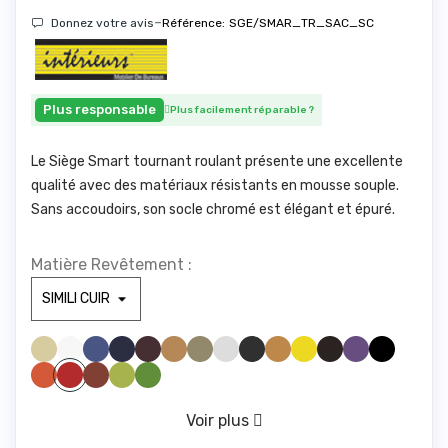
-
Donnez votre avis
Référence:
SGE/SMAR_TR_SAC_SC
Plus responsable
Plus facilement réparable
?
Le Siège Smart tournant roulant présente une excellente
qualité avec des matériaux résistants en mousse souple.
Sans accoudoirs, son socle chromé est élégant et épuré.
Matière Revêtement :
SIMILI BEIGE 830
SIMILI BLANC 100
SIMILI BLEU CLAIR 285
SIMILI BLEU FONCE1211
SIMILI BORDEAUX 1721
SIMILI CAMEL 1846
SIMILI GREGE 1842
SIMILI GRIS CLAIR1940
SIMILI GRIS FONCE 961
SIMILI JAUNE 446
SIMILI JAUNE 475
SIMILI MARRONFONC
SIMILI MAUVE 328
SIMILI NOIR 1000
SIMILI ORANGE 1794
SIMILI ROUILLE 775
SIMILI VERT ANIS 1611
SIMILI VERT FORET 673
SIMILI ROUGE 1783
VERT D'EAU 416
Voir plus