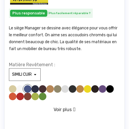
Plus responsable
Plus facilement réparable
?
Le siège Manager se dessine avec élégance pour vous offrir
le meilleur confort. On aime ses accoudoirs chromés qui lui
donnent beaucoup de chic. La qualité de ses matériaux en
fait un mobilier de bureau très robuste.
Matière Revêtement :
SIMILI BEIGE 830
SIMILI BLANC 100
SIMILI BLEU FONCE1211
SIMILI BORDEAUX 1721
SIMILI CAMEL 1846
SIMILI GREGE 1842
SIMILI GRIS CLAIR1940
SIMILI GRIS FONCE 961
SIMILI JAUNE 446
SIMILI JAUNE 475
SIMILI MARRONFONC
SIMILI MAUVE 328
SIMILI NOIR 1000
SIMILI BLEU CLAIR 285
SIMILI ORANGE 1794
SIMILI ROUGE 1783
SIMILI ROUILLE 775
SIMILI VERT ANIS 1611
SIMILI VERT FORET 673
VERT D'EAU 416
Voir plus